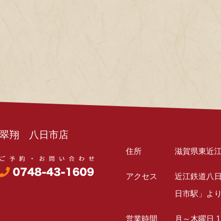
翠翔 八日市店
住所
滋賀県東近江
アクセス
近江鉄道八
日市駅」より
営業時間
月～木曜日 17: