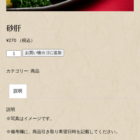
砂肝
¥
270
（税込）
お買い物カゴに追加
砂
肝
カテゴリー:
商品
個
説明
説明
※写真はイメージです。
※備考欄に、商品引き取り希望日時を記載してください。