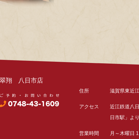
翠翔 八日市店
住所
滋賀県東近江
アクセス
近江鉄道八
日市駅」より
営業時間
月～木曜日 17: