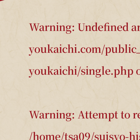
Warning
: Undefined a
youkaichi.com/public
youkaichi/single.php
o
Warning
: Attempt to 
/home/tsa09/suisyo-h