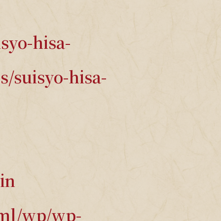
syo-hisa-
/suisyo-hisa-
in
tml/wp/wp-