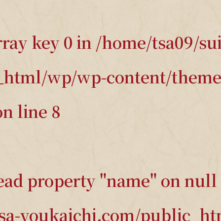
rray key 0 in
/home/tsa09/sui
_html/wp/wp-content/themes
n line
8
read property "name" on null 
isa-youkaichi.com/public_h