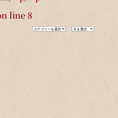
n line
8
カ
ア
テ
ー
ゴ
カ
リ
イ
ー
ブ